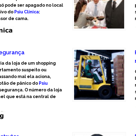
só pode ser apagado no local
ivo do
Psiu Clínica
:
sor de cama.
segurança
ia da loja de um shopping
rtame
nto
suspeito ou
ssando mal ela aciona,
otão de pânico do
Psiu
segurança. O número da loja
nel que está na central de