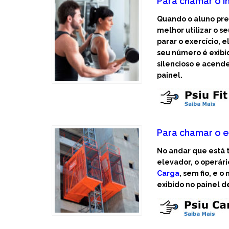
Para chamar o i
Quando o aluno pre
melhor utilizar o 
parar o exercício, 
seu número é exibi
silencioso e acende
painel.
Para chamar o e
No andar que está 
elevador, o operári
Carga
, sem fio, e 
exibido no painel d