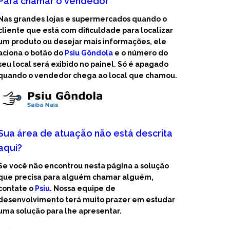
Para chamar o vendedor
Nas grandes lojas e supermercados quando o
cliente que está com dificuldade para localizar
um produto ou desejar mais informações, ele
aciona o botão do
Psiu Gôndola
e o número do
seu local será exibido no painel. Só é apagado
quando o vendedor chega ao local que chamou.
Sua área de atuação não está descrita
aqui?
Se você não encontrou nesta página a solução
que precisa para alguém chamar alguém,
contate o
Psiu
. Nossa equipe de
desenvolvimento terá muito prazer em estudar
uma solução para lhe apresentar.