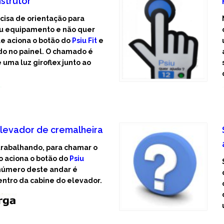
nstrutor
cisa de orientação para
seu equipamento e não quer
ele aciona o botão do
Psiu Fit
e
do no painel. O chamado é
 uma luz giroflex junto ao
levador de cremalheira
trabalhando, para chamar o
o aciona o botão do
Psiu
o número deste andar é
entro da cabine do elevador.