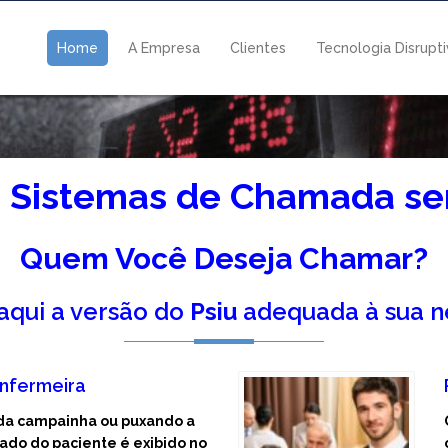
Home
A Empresa
Clientes
Tecnologia Disrupt
u Sistemas de Chamada se
Quem Você Deseja Chamar?
qui a versão do
Psiu
adequada à sua n
enfermeira
da campainha ou puxando a
ado do paciente é exibido no