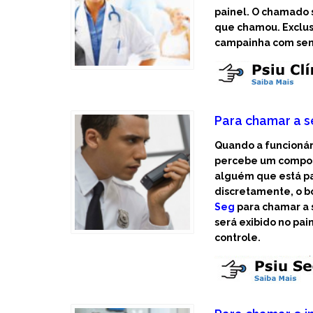
painel. O chamado 
que chamou. Exclus
campainha com sen
Para chamar a 
Quando a funcionár
percebe um compo
alguém que está pa
discretamente, o b
Seg
para chamar a 
será exibido no pai
controle.